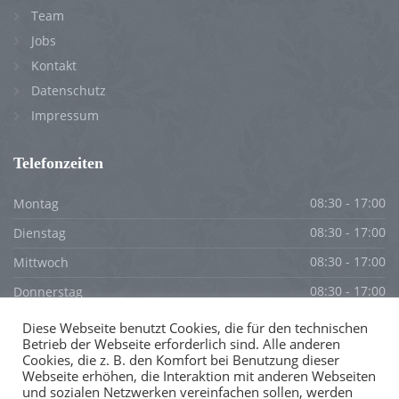
Team
Jobs
Kontakt
Datenschutz
Impressum
Telefonzeiten
Montag
08:30 - 17:00
Dienstag
08:30 - 17:00
Mittwoch
08:30 - 17:00
Donnerstag
08:30 - 17:00
Freitag
08:30 - 17:00
Diese Webseite benutzt Cookies, die für den technischen
Betrieb der Webseite erforderlich sind. Alle anderen
Samstag
GESCHLOSSEN
Cookies, die z. B. den Komfort bei Benutzung dieser
Webseite erhöhen, die Interaktion mit anderen Webseiten
Sonntag
GESCHLOSSEN
und sozialen Netzwerken vereinfachen sollen, werden