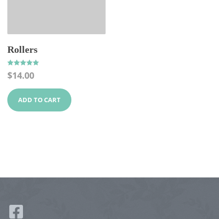
Rollers
Rated
$
14.00
5.00
out of 5
ADD TO CART