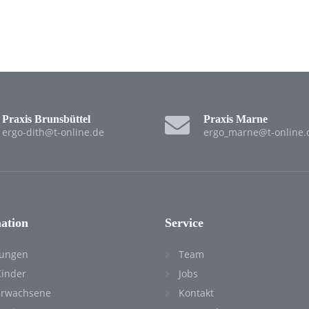
Praxis Brunsbüttel
Praxis Marne
ergo-dith@t-online.de
ergo_marne@t-online.
ation
Service
tungen
Team
Kinder
Jobs
Erwachsene
Kontakt