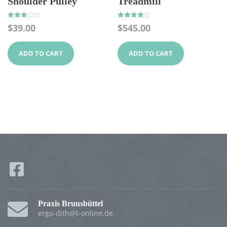
Shoulder Pulley
Treadmill
Rated
Rated
$
39.00
$
545.00
3.00
4.00
out of 5
out of 5
ADD TO CART
ADD TO CART
Praxis Brunsbüttel
ergo-dith@t-online.de