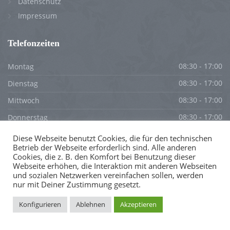
Datenschutz
Impressum
Telefonzeiten
Montag
08:30 - 17:00
Dienstag
08:30 - 17:00
Mittwoch
08:30 - 17:00
Donnerstag
08:30 - 17:00
Freitag
08:30 - 17:00
Diese Webseite benutzt Cookies, die für den technischen
Betrieb der Webseite erforderlich sind. Alle anderen
Samstag
GESCHLOSSEN
Cookies, die z. B. den Komfort bei Benutzung dieser
Webseite erhöhen, die Interaktion mit anderen Webseiten
Sonntag
GESCHLOSSEN
und sozialen Netzwerken vereinfachen sollen, werden
nur mit Deiner Zustimmung gesetzt.
Konfigurieren
Ablehnen
Akzeptieren
© Copyright by Praxen für Ergotherapie