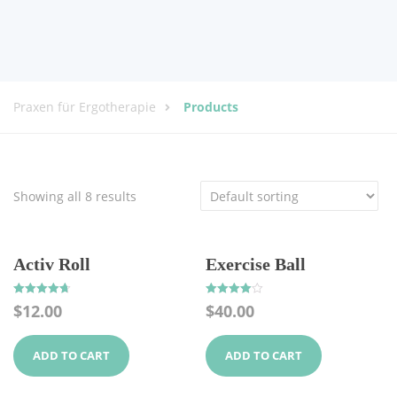
Praxen für Ergotherapie
Products
Showing all 8 results
Activ Roll
Exercise Ball
Rated
Rated
$
12.00
$
40.00
4.67
4.00
out of 5
out of 5
ADD TO CART
ADD TO CART